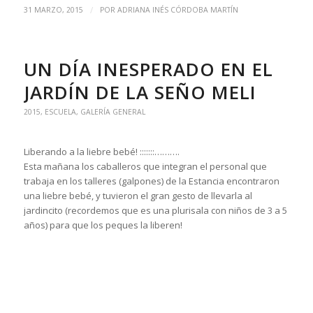
/
31 MARZO, 2015
POR
ADRIANA INÉS CÓRDOBA MARTÍN
UN DÍA INESPERADO EN EL
JARDÍN DE LA SEÑO MELI
2015
,
ESCUELA
,
GALERÍA GENERAL
Liberando a la liebre bebé! :::::::……….
Esta mañana los caballeros que integran el personal que
trabaja en los talleres (galpones) de la Estancia encontraron
una liebre bebé, y tuvieron el gran gesto de llevarla al
jardincito (recordemos que es una plurisala con niños de 3 a 5
años) para que los peques la liberen!