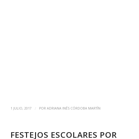
/
1 JULIO, 2017
POR
ADRIANA INÉS CÓRDOBA MARTÍN
FESTEJOS ESCOLARES POR