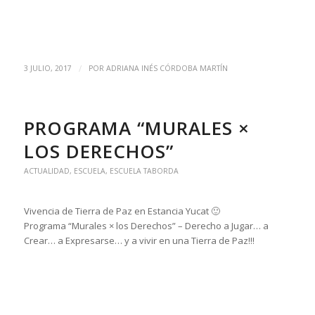
/
3 JULIO, 2017
POR
ADRIANA INÉS CÓRDOBA MARTÍN
PROGRAMA “MURALES ×
LOS DERECHOS”
ACTUALIDAD
,
ESCUELA
,
ESCUELA TABORDA
Vivencia de Tierra de Paz en Estancia Yucat 🙂
Programa “Murales × los Derechos” – Derecho a Jugar… a
Crear… a Expresarse… y a vivir en una Tierra de Paz!!!