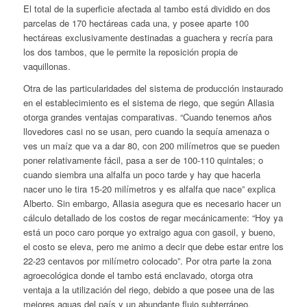
El total de la superficie afectada al tambo está dividido en dos
parcelas de 170 hectáreas cada una, y posee aparte 100
hectáreas exclusivamente destinadas a guachera y recría para
los dos tambos, que le permite la reposición propia de
vaquillonas.
Otra de las particularidades del sistema de producción instaurado
en el establecimiento es el sistema de riego, que según Allasia
otorga grandes ventajas comparativas. “Cuando tenemos años
llovedores casi no se usan, pero cuando la sequía amenaza o
ves un maíz que va a dar 80, con 200 milímetros que se pueden
poner relativamente fácil, pasa a ser de 100-110 quintales; o
cuando siembra una alfalfa un poco tarde y hay que hacerla
nacer uno le tira 15-20 milímetros y es alfalfa que nace” explica
Alberto. Sin embargo, Allasia asegura que es necesario hacer un
cálculo detallado de los costos de regar mecánicamente: “Hoy ya
está un poco caro porque yo extraigo agua con gasoil, y bueno,
el costo se eleva, pero me animo a decir que debe estar entre los
22-23 centavos por milímetro colocado”. Por otra parte la zona
agroecológica donde el tambo está enclavado, otorga otra
ventaja a la utilización del riego, debido a que posee una de las
mejores aguas del país y un abundante flujo subterráneo.