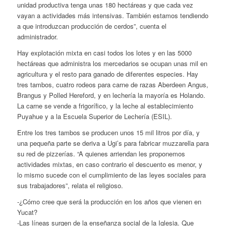
unidad productiva tenga unas 180 hectáreas y que cada vez
vayan a actividades más intensivas. También estamos tendiendo
a que introduzcan producción de cerdos”, cuenta el
administrador.
Hay explotación mixta en casi todos los lotes y en las 5000
hectáreas que administra los mercedarios se ocupan unas mil en
agricultura y el resto para ganado de diferentes especies. Hay
tres tambos, cuatro rodeos para carne de razas Aberdeen Angus,
Brangus y Polled Hereford, y en lechería la mayoría es Holando.
La carne se vende a frigorífico, y la leche al establecimiento
Puyahue y a la Escuela Superior de Lechería (ESIL).
Entre los tres tambos se producen unos 15 mil litros por día, y
una pequeña parte se deriva a Ugi’s para fabricar muzzarella para
su red de pizzerías. “A quienes arriendan les proponemos
actividades mixtas, en caso contrario el descuento es menor, y
lo mismo sucede con el cumplimiento de las leyes sociales para
sus trabajadores”, relata el religioso.
-¿Cómo cree que será la producción en los años que vienen en
Yucat?
-Las líneas surgen de la enseñanza social de la Iglesia. Que