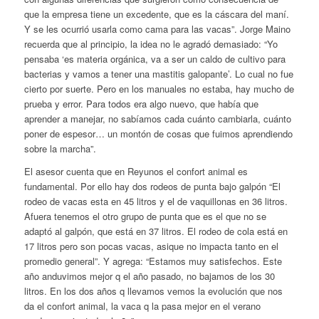
que la empresa tiene un excedente, que es la cáscara del maní.
Y se les ocurrió usarla como cama para las vacas”. Jorge Maino
recuerda que al principio, la idea no le agradó demasiado: “Yo
pensaba ‘es materia orgánica, va a ser un caldo de cultivo para
bacterias y vamos a tener una mastitis galopante’. Lo cual no fue
cierto por suerte. Pero en los manuales no estaba, hay mucho de
prueba y error. Para todos era algo nuevo, que había que
aprender a manejar, no sabíamos cada cuánto cambiarla, cuánto
poner de espesor… un montón de cosas que fuimos aprendiendo
sobre la marcha”.
El asesor cuenta que en Reyunos el confort animal es
fundamental. Por ello hay dos rodeos de punta bajo galpón “El
rodeo de vacas esta en 45 litros y el de vaquillonas en 36 litros.
Afuera tenemos el otro grupo de punta que es el que no se
adaptó al galpón, que está en 37 litros. El rodeo de cola está en
17 litros pero son pocas vacas, asique no impacta tanto en el
promedio general”. Y agrega: “Estamos muy satisfechos. Este
año anduvimos mejor q el año pasado, no bajamos de los 30
litros. En los dos años q llevamos vemos la evolución que nos
da el confort animal, la vaca q la pasa mejor en el verano