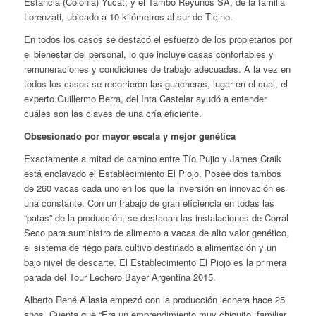
Estancia (Colonia) Yucat; y el Tambo Reyunos SA, de la familia
Lorenzati, ubicado a 10 kilómetros al sur de Ticino.
En todos los casos se destacó el esfuerzo de los propietarios por
el bienestar del personal, lo que incluye casas confortables y
remuneraciones y condiciones de trabajo adecuadas. A la vez en
todos los casos se recorrieron las guacheras, lugar en el cual, el
experto Guillermo Berra, del Inta Castelar ayudó a entender
cuáles son las claves de una cría eficiente.
Obsesionado por mayor escala y mejor genética
Exactamente a mitad de camino entre Tío Pujio y James Craik
está enclavado el Establecimiento El Piojo. Posee dos tambos
de 260 vacas cada uno en los que la inversión en innovación es
una constante. Con un trabajo de gran eficiencia en todas las
“patas” de la producción, se destacan las instalaciones de Corral
Seco para suministro de alimento a vacas de alto valor genético,
el sistema de riego para cultivo destinado a alimentación y un
bajo nivel de descarte. El Establecimiento El Piojo es la primera
parada del Tour Lechero Bayer Argentina 2015.
Alberto René Allasia empezó con la producción lechera hace 25
años. Cuenta que “Era un emprendimiento muy chiquito, familiar.