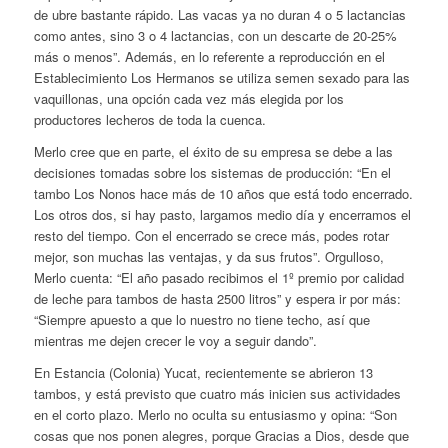
de ubre bastante rápido. Las vacas ya no duran 4 o 5 lactancias
como antes, sino 3 o 4 lactancias, con un descarte de 20-25%
más o menos”. Además, en lo referente a reproducción en el
Establecimiento Los Hermanos se utiliza semen sexado para las
vaquillonas, una opción cada vez más elegida por los
productores lecheros de toda la cuenca.
Merlo cree que en parte, el éxito de su empresa se debe a las
decisiones tomadas sobre los sistemas de producción: “En el
tambo Los Nonos hace más de 10 años que está todo encerrado.
Los otros dos, si hay pasto, largamos medio día y encerramos el
resto del tiempo. Con el encerrado se crece más, podes rotar
mejor, son muchas las ventajas, y da sus frutos”. Orgulloso,
Merlo cuenta: “El año pasado recibimos el 1º premio por calidad
de leche para tambos de hasta 2500 litros” y espera ir por más:
“Siempre apuesto a que lo nuestro no tiene techo, así que
mientras me dejen crecer le voy a seguir dando”.
En Estancia (Colonia) Yucat, recientemente se abrieron 13
tambos, y está previsto que cuatro más inicien sus actividades
en el corto plazo. Merlo no oculta su entusiasmo y opina: “Son
cosas que nos ponen alegres, porque Gracias a Dios, desde que