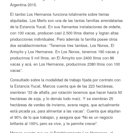
Argentina 2015.
El tambo Los Hermanos funciona totalmente sobre tierras
alquiladas. Los Merlo son una de las tantas familias arrendatarias
de la Estancia Yucat. En sus flamantes instalaciones de ordeñe,
con 100 vacas, producen casi 2.500 litros diarios y logran altas
producciones individuales. Pero además la familia posee otros
dos establecimientos: “Tenemos tres tambos, Los Nonos, El
Arroyito y Los Hermanos. En Los Nonos, tenemos 190 vacas y
producimos 5 mil litros, en El Arroyito son 2400 litros con 86
vacas y acá, en Los Hermanos, producimos 2380 litros con 100
vacas”.
Consultado sobre la modalidad de trabajo fijada por contrato con
la Estancia Yucat, Marcos cuenta que de las 223 hectáreas,
siembran “33 de alfalfa, por rotación tenemos que hacer hasta 50
hectáreas de soja, y lo demás todo maíz. Y se siembran 25
hectáreas de verdeo de invierno, avena negra, que actualmente
está picada ya, para alimentar a las vacas”. Cuenta que alquilan
el 90% de lo que trabajan, y asegura que “No es un negocio
brillante al 100% pero se vive, y te permite crecer”.
Marcos cuenta que en el Establecimiento Los Hermanos, el