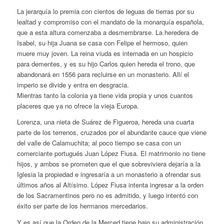
La jerarquía lo premia con cientos de leguas de tierras por su
lealtad y compromiso con el mandato de la monarquía española,
que a esta altura comenzaba a desmembrarse. La heredera de
Isabel, su hija Juana se casa con Felipe el hermoso, quien
muere muy joven. La reina viuda es internada en un hospicio
para dementes, y es su hijo Carlos quien hereda el trono, que
abandonará en 1556 para recluirse en un monasterio. Allí el
imperio se divide y entra en desgracia.
Mientras tanto la colonia ya tiene vida propia y unos cuantos
placeres que ya no ofrece la vieja Europa.
Lorenza, una nieta de Suárez de Figueroa, hereda una cuarta
parte de los terrenos, cruzados por el abundante cauce que viene
del valle de Calamuchita; al poco tiempo se casa con un
comerciante portugués Juan López Fiusa. El matrimonio no tiene
hijos, y ambos se prometen que el que sobreviviera dejaría a la
Iglesia la propiedad e ingresaría a un monasterio a ofrendar sus
últimos años al Altísimo. López Fiusa intenta ingresar a la orden
de los Sacramentinos pero no es admitido, y luego intentó con
éxito ser parte de los hermanos mercedarios.
Y es así que la Orden de la Merced tiene bajo su administración