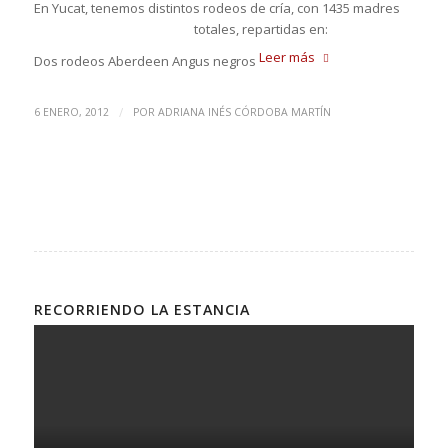
En Yucat, tenemos distintos rodeos de cría, con 1435 madres
totales, repartidas en:
Leer más
Dos rodeos Aberdeen Angus negros
/
6 ENERO, 2012
POR
ADRIANA INÉS CÓRDOBA MARTÍN
RECORRIENDO LA ESTANCIA