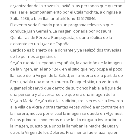
organizador de la travesía, invitó a las personas que quieran
realizar el acompañamiento por el Ctalamochita, a dirigirse a
Salta 1536, o bien llamar al teléfono 156578846.
El evento sería filmado para un programa televisivo que
conduce Juan Germán. La imagen, donada por Rosaura
Quintairas de Pérez a Pampayasta, es una réplica de la
existente en un lugar de España.
Cardozo es bisnieto de la donante y ya realizó dos travesías
de fe por ríos argentinos.
Según cuenta la leyenda española, la aparición de la imagen
de la Virgen, en el año 1247, en el sitio que hoy ocupa el pozo
llamado de la Virgen de la Salud, en la huerta de la partida de
Berca, había una morera hueca. En aquel sitio, un vecino de
Algemesí observó que dentro de su tronco había la figura de
una persona y al acercarse vio que era una imagen de la
Virgen María. Según dice la tradición, tres veces se la llevaron
a la Villa de Alcira y otras tantas veces volvió a encontrarse en
la morera, motivo por el cual la imagen se quedó en Algemesí.
En los primeros momentos no se le dio ninguna invocación a
la imagen, puesto que unos la llamaban la Madre de Dios y
otros la Virgen de los Dolores. Finalmente fue el azar quien