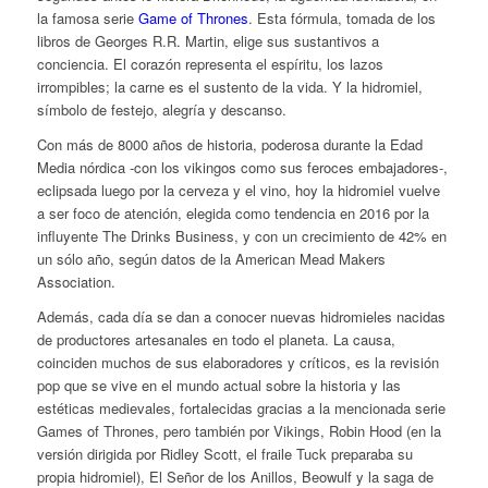
la famosa serie
Game of Thrones
. Esta fórmula, tomada de los
libros de Georges R.R. Martin, elige sus sustantivos a
conciencia. El corazón representa el espíritu, los lazos
irrompibles; la carne es el sustento de la vida. Y la hidromiel,
símbolo de festejo, alegría y descanso.
Con más de 8000 años de historia, poderosa durante la Edad
Media nórdica -con los vikingos como sus feroces embajadores-,
eclipsada luego por la cerveza y el vino, hoy la hidromiel vuelve
a ser foco de atención, elegida como tendencia en 2016 por la
influyente The Drinks Business, y con un crecimiento de 42% en
un sólo año, según datos de la American Mead Makers
Association.
Además, cada día se dan a conocer nuevas hidromieles nacidas
de productores artesanales en todo el planeta. La causa,
coinciden muchos de sus elaboradores y críticos, es la revisión
pop que se vive en el mundo actual sobre la historia y las
estéticas medievales, fortalecidas gracias a la mencionada serie
Games of Thrones
, pero también por
Vikings, Robin Hood
(en la
versión dirigida por Ridley Scott, el fraile Tuck preparaba su
propia hidromiel),
El Señor de los Anillos, Beowulf
y la saga de