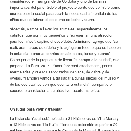
considerado el más grande de Córdoba y uno de los más
importantes del país. Sobre el proyecto contó que se inició como
una respuesta social para cubrir la necesidad alimenticia de los
niños que no toleran el consumo de leche vacuna.
“Además, vamos a llevar los animales, especialmente los
cabritos, que son muy pequeños y representan una atracción
para los niños”, explicó el sacerdote. Asimismo, agregó que “se
realizarán tareas de ordeñe y le agregarán todo lo que se hace en
la estancia, como artesanías en alimentos, lanas y cueros”.
Como parte de la propuesta de llevar “el campo a la ciudad”, que
propone “La Rural 2017”, Yucat fabricará escabeches, panes,
mermeladas y quesos saborizados de vaca, de cabra y de
ovejas. “También vamos a trasladar algunas piezas del museo y
de las dos capillas con que cuenta la estancia”, compartió el
sacerdote en relación a su atractivo aporte histórico.
Un lugar para vivir y trabajar
La Estancia Yucat está ubicada a 31 kilómetros de Villa María y
a 13 kilómetros de Tío Pujio. Tiene una extensión superior a 20
mil hectáreas y pertenece a la Orden de la Merced. En este lugar