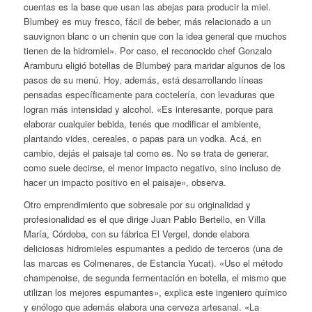
cuentas es la base que usan las abejas para producir la miel.
Blumbeÿ es muy fresco, fácil de beber, más relacionado a un
sauvignon blanc o un chenin que con la idea general que muchos
tienen de la hidromiel». Por caso, el reconocido chef Gonzalo
Aramburu eligió botellas de Blumbeÿ para maridar algunos de los
pasos de su menú. Hoy, además, está desarrollando líneas
pensadas específicamente para coctelería, con levaduras que
logran más intensidad y alcohol. «Es interesante, porque para
elaborar cualquier bebida, tenés que modificar el ambiente,
plantando vides, cereales, o papas para un vodka. Acá, en
cambio, dejás el paisaje tal como es. No se trata de generar,
como suele decirse, el menor impacto negativo, sino incluso de
hacer un impacto positivo en el paisaje», observa.
Otro emprendimiento que sobresale por su originalidad y
profesionalidad es el que dirige Juan Pablo Bertello, en Villa
María, Córdoba, con su fábrica El Vergel, donde elabora
deliciosas hidromieles espumantes a pedido de terceros (una de
las marcas es Colmenares, de Estancia Yucat). «Uso el método
champenoise, de segunda fermentación en botella, el mismo que
utilizan los mejores espumantes», explica este ingeniero químico
y enólogo que además elabora una cerveza artesanal. «La