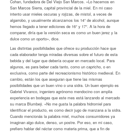
Cohan, fundadora de Del Viejo San Marcos. «Lo hacemos en
San Marcos Sierra, capital provincial de la miel. En mi caso
intento usar mieles oscuras y rojizas, de mistol, a veces de
algarrobo, y usualmente alcanzamos los 14° de alcohol, aunque
hemos llegado a tener ediciones de 16° y 17°. A la hora de
comparar, diría que la versión seca es como un buen jerez y la
dulce como un oporto», dice.
Las distintas posibilidades que ofrece su producción hace que
cada elaborador tenga miradas diversas sobre el futuro de esta
bebida y del lugar que debería ocupar en mercado local. Para
algunos, es para beber cada tanto, como un capricho, o en
exclusiva, como parte del recreacionismo histórico medieval. En
cambio, están los que aseguran que tiene las mismas
posibilidades que un buen vino o una sidra. Un buen ejemplo es
Gabriel Vivanco, ingeniero agrónomo mendocino con amplia
experiencia en bodegas que este mes está lanzando al mercado
su marca Blumbeÿ. «No me gusta la palabra hidromiel para
identificar el producto, es como decir jugo de manzana a la sidra.
Cuando mencionás la palabra miel, muchos consumidores ya
imaginan algo dulce, denso, un postre. Por eso, en mi caso,
prefiero hablar del néctar como materia prima, que a fin de