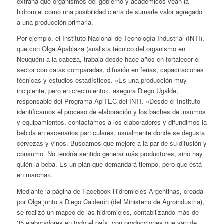
extraña que organismos del gobierno y académicos vean la
hidromiel como una posibilidad cierta de sumarle valor agregado
a una producción primaria.
Por ejemplo, el Instituto Nacional de Tecnología Industrial (INTI),
que con Olga Apablaza (analista técnico del organismo en
Neuquén) a la cabeza, trabaja desde hace años en fortalecer el
sector con catas comparadas, difusión en ferias, capacitaciones
técnicas y estudios estadísticos. «Es una producción muy
incipiente, pero en crecimiento», asegura Diego Ugalde,
responsable del Programa ApiTEC del INTI. «Desde el Instituto
identificamos el proceso de elaboración y los baches de insumos
y equipamientos, contactamos a los elaboradores y difundimos la
bebida en escenarios particulares, usualmente donde se degusta
cervezas y vinos. Buscamos que mejore a la par de su difusión y
consumo. No tendría sentido generar más productores, sino hay
quién la beba. Es un plan que demandará tiempo, pero que está
en marcha».
Mediante la página de Facebook Hidromieles Argentinas, creada
por Olga junto a Diego Calderón (del Ministerio de Agroindustria),
se realizó un mapeo de las hidromieles, contabilizando más de
35 elaboradores en todo el país, con producciones que van de