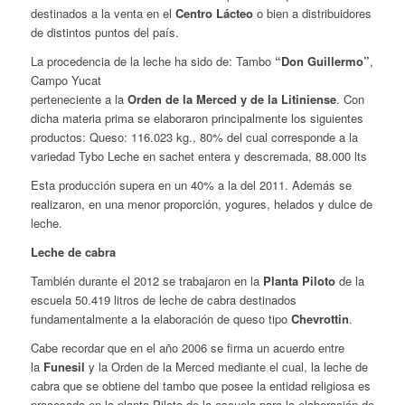
destinados a la venta en el
Centro Lácteo
o bien a distribuidores
de distintos puntos del país.
La procedencia de la leche ha sido de: Tambo
“Don Guillermo”
,
Campo Yucat
perteneciente a la
Orden de la Merced y de la Litiniense
. Con
dicha materia prima se elaboraron principalmente los siguientes
productos: Queso: 116.023 kg., 80% del cual corresponde a la
variedad Tybo Leche en sachet entera y descremada, 88.000 lts
Esta producción supera en un 40% a la del 2011. Además se
realizaron, en una menor proporción, yogures, helados y dulce de
leche.
Leche de cabra
También durante el 2012 se trabajaron en la
Planta Piloto
de la
escuela 50.419 litros de leche de cabra destinados
fundamentalmente a la elaboración de queso tipo
Chevrottin
.
Cabe recordar que en el año 2006 se firma un acuerdo entre
la
Funesil
y la Orden de la Merced mediante el cual, la leche de
cabra que se obtiene del tambo que posee la entidad religiosa es
procesada en la planta Piloto de la escuela para la elaboración de