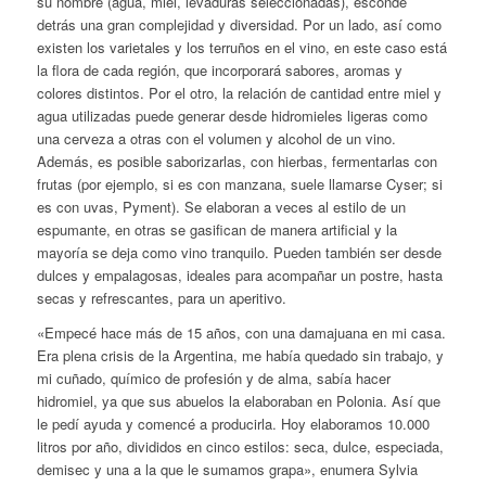
su nombre (agua, miel, levaduras seleccionadas), esconde
detrás una gran complejidad y diversidad. Por un lado, así como
existen los varietales y los terruños en el vino, en este caso está
la flora de cada región, que incorporará sabores, aromas y
colores distintos. Por el otro, la relación de cantidad entre miel y
agua utilizadas puede generar desde hidromieles ligeras como
una cerveza a otras con el volumen y alcohol de un vino.
Además, es posible saborizarlas, con hierbas, fermentarlas con
frutas (por ejemplo, si es con manzana, suele llamarse Cyser; si
es con uvas, Pyment). Se elaboran a veces al estilo de un
espumante, en otras se gasifican de manera artificial y la
mayoría se deja como vino tranquilo. Pueden también ser desde
dulces y empalagosas, ideales para acompañar un postre, hasta
secas y refrescantes, para un aperitivo.
«Empecé hace más de 15 años, con una damajuana en mi casa.
Era plena crisis de la Argentina, me había quedado sin trabajo, y
mi cuñado, químico de profesión y de alma, sabía hacer
hidromiel, ya que sus abuelos la elaboraban en Polonia. Así que
le pedí ayuda y comencé a producirla. Hoy elaboramos 10.000
litros por año, divididos en cinco estilos: seca, dulce, especiada,
demisec y una a la que le sumamos grapa», enumera Sylvia