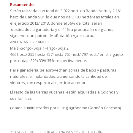
Resumiendo:
Serán utilizadas un total de 3.022 hect. en Banda Norte y 2.161
hect. de Banda Sur lo que nos da 5.183 hectáreas totales en
el ejercicio 2012/ 2013, donde el 56% del total serán
destinados a ganadería y el 44% a producción de granos,
siguiendo un patron de «Rotación Agricultura»
AÑO 1/ AÑO 2 / AÑO 3
Maíz -Sorgo- Soja 1 -Trigo- Soja 2
466 hect./ 255 hect./ 757 hect./ 765 hect/ 797 hect./ en el siguete
porcentaje 32% 33% 35% respectivamente.
Para ganadería, se aprovechan zonas de bajos y pasturas
naturales, e implantadas, aumentando la cantidad de
vientres, con respecto al ejercicio anterior.
El resto de las tierras yucanas, están alquiladas a Colonos y
sus familias.
( datos suministrados por el: Ing.agrónomo Germán Coschica)
/
20 AGOSTO, 2013
POR
ADRIANA INÉS CÓRDOBA MARTÍN