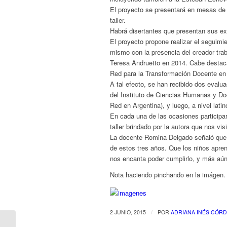
El proyecto se presentará en mesas de
taller.
Habrá disertantes que presentan sus ex
El proyecto propone realizar el seguimien
mismo con la presencia del creador trab
Teresa Andruetto en 2014. Cabe destaca
Red para la Transformación Docente en
A tal efecto, se han recibido dos evalu
del Instituto de Ciencias Humanas y Doc
Red en Argentina), y luego, a nivel lati
En cada una de las ocasiones participa
taller brindado por la autora que nos vis
La docente Romina Delgado señaló que “f
de estos tres años. Que los niños aprenda
nos encanta poder cumplirlo, y más aún 
Nota haciendo pinchando en la imágen.
/
2 JUNIO, 2015
POR
ADRIANA INÉS CÓR