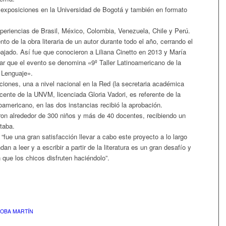
 exposiciones en la Universidad de Bogotá y también en formato
periencias de Brasil, México, Colombia, Venezuela, Chile y Perú.
to de la obra literaria de un autor durante todo el año, cerrando el
ajado. Así fue que conocieron a Liliana Cinetto en 2013 y María
r que el evento se denomina «9º Taller Latinoamericano de la
 Lenguaje».
aciones, una a nivel nacional en la Red (la secretaria académica
ente de la UNVM, licenciada Gloria Vadori, es referente de la
noamericano, en las dos instancias recibió la aprobación.
ron alrededor de 300 niños y más de 40 docentes, recibiendo un
itaba.
ue una gran satisfacción llevar a cabo este proyecto a lo largo
n a leer y a escribir a partir de la literatura es un gran desafío y
que los chicos disfruten haciéndolo”.
DOBA MARTÍN