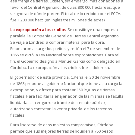
esa franja de tierras. Existen, sin embargo, más donaciones a
favor del Central Argentino, de otras 800 000 hectáreas, que
se ignora de dónde parten. El total de lo recibido por el FCCA.
fue 1 200 000 hect. (en ingles tres millones de acres)
La expropiación a los criollos
. Se constituye una empresa
paralela, la Compañía General de Tierras Central Argentino.
Se viaja a Londres a comprar material para la obra.
Empezaron a surgir los pleitos, y recién el 7 de setiembre de
1866 se dictó la Ley Nacional sobre expropiaciones. Para tal
fin, el Gobierno designó a Manuel García como delegado en
Córdoba. La expropiación a los criollos fue dolorosa.
El gobernador de está provincia, C.Peña, el 30 de noviembre
de 1868 propone al gobierno Nacional que tome a su cargo la
expropiación, y ofrece para costear 150 leguas de tierras
fiscales. Para facilitar la enajenación de las mismas se faculta
liquidarlas sin engorroso trámite del remate público,
autorizando contratar la venta privada de los terrenos
fiscales.
Para liberarse de esos molestos compromisos, Córdoba
permite que sus mejores tierras se liquiden a 760 pesos