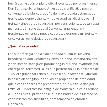
hectáreas. «según el plano oficial levantado por el Agrimensor
Don Santiago Echenique». Un espacio significativo para el
convento de la Merced, dueño de la expresada estancia, de
tres leguas ciento ochenta y nueve cuadras, diecinueve mil
treinta y cinco varas cuadradas; por consiguientes, según esta
mensura, aún se le debe al Convento, una legua, mil
trescientas ochenta y nueve cuadras, diecinueve mil treinta y
cinco varas, ocho decivaras cuadradas»
¿Qué había pasado?
Esa superficie ya había sido abonada a Samuel Moyano,
heredero de don Gerónimo González, doña Ramona Navarro
y don Ramón Rodriguez, porque según el plano levantado por
encargo del ferrocarril, a los que pertenecía. El 15 de marzo de
1875, el agrimensor Echenique explica sus razones:…»fueron
la posesión antigua y los títulos de propiedad de propiedad
que dichos señores me presentaron, en cuyo título dan por
limite al Sur del camino antiguo de frontera que va a Córdoba
a Buenos Aires.. previéndose que los Padres de la Merced no
concurrieran con sus títulos, pero tampoco objetaron a
Gonzáles».