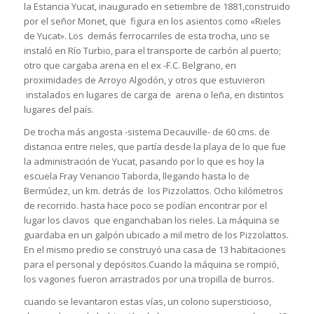
la Estancia Yucat, inaugurado en setiembre de 1881,construido
por el señor Monet, que figura en los asientos como «Rieles
de Yucat». Los demás ferrocarriles de esta trocha, uno se
instaló en Río Turbio, para el transporte de carbón al puerto;
otro que cargaba arena en el ex -F.C. Belgrano, en
proximidades de Arroyo Algodón, y otros que estuvieron
instalados en lugares de carga de arena o leña, en distintos
lugares del país.
De trocha más angosta -sistema Decauville- de 60 cms. de
distancia entre rieles, que partía desde la playa de lo que fue
la administración de Yucat, pasando por lo que es hoy la
escuela Fray Venancio Taborda, llegando hasta lo de
Bermúdez, un km. detrás de los Pizzolattos. Ocho kilómetros
de recorrido. hasta hace poco se podían encontrar por el
lugar los clavos que enganchaban los rieles. La máquina se
guardaba en un galpón ubicado a mil metro de los Pizzolattos.
En el mismo predio se construyó una casa de 13 habitaciones
para el personal y depósitos.Cuando la máquina se rompió,
los vagones fueron arrastrados por una tropilla de burros.
cuando se levantaron estas vías, un colono supersticioso,