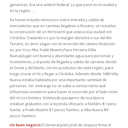
ganancias. Era una actitud federal. Lo que pasó en la ciudad y
en la región …
Se hacen estudio minucioso sobre entrada y salida de
mercaderías que en carretas llegaban a Rosario, se resuelve
la construcción de un ferrocarril que uniera esa ciudad con
Córdoba. Tratando e ir por la margen derecha o sur del Río
Tercero, es decir seguir con el recorrido del camino Real,esto
es, por Cruz Alta, Fraile Muerto,Paso Ferreira (Villa
Nueva),lugar con buena y abundante agua para personas y
locomotoras, y el punto de llegada y salida de carretas desde
el Oeste y del Norte, con los productos de cada región, para
luego cruzar el río y llegar a Córdoba. Además desde 1680 Villa
Nueva estaba habitada por una importante cantidad de
personas. Sin embargo no se sabe a ciencia cierta qué
influencias existieron para hacer el recorrido por el lado norte
del río.Los boletos boletosde pasajeros de esa época
estaban grabados con a leyenda «Rosario a Roldán» $1 peso
fuerte; a Fraile Muerto $7 pesos fuertes; a Villa Nueva $8
pesos fuertes».
Un buen negocio
El General Justo José de Urquiza firma el