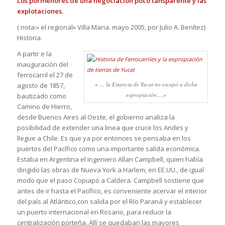
Los pormenores de una negociación poco tansparente y las
explotaciones.
( nota:» el regional» Villa Maria. mayo 2005, por Julio A. Benítez)
Historia.
A partir e la
inauguración del
ferrocarril el 27 de
» … la Estancia de Yucat no escapó a dicha
agosto de 1857,
expropiación….»
bautizado como
Camino de Hierro,
desde Buenos Aires al Oeste, el gobierno analiza la
posibilidad de extender una linea que cruce los Andes y
llegue a Chile. Es que ya por entonces se pensaba en los
puertos del Pacífico como una importante salida económica.
Estaba en Argentina el ingeniero Allan Campbell, quien había
dirigido las obras de Nueva York a Harlem, en EE.UU., de igual
modo que el paso Copiapó a Caldera. Campbell sostiene que
antes de ir hasta el Pacífico, es conveniente acervar el interior
del país al Atlántico,con salida por el Río Paraná y establecer
un puerto internacional en Rosario, para reducir la
centralización porteña. Allí se quedaban las mayores