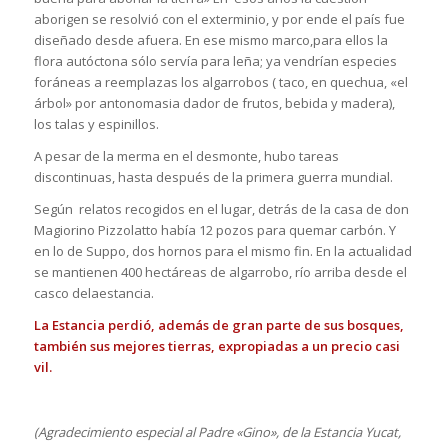
aborigen se resolvió con el exterminio, y por ende el país fue
diseñado desde afuera. En ese mismo marco,para ellos la
flora autóctona sólo servía para leña; ya vendrían especies
foráneas a reemplazas los algarrobos ( taco, en quechua, «el
árbol» por antonomasia dador de frutos, bebida y madera),
los talas y espinillos.
A pesar de la merma en el desmonte, hubo tareas
discontinuas, hasta después de la primera guerra mundial.
Según relatos recogidos en el lugar, detrás de la casa de don
Magiorino Pizzolatto había 12 pozos para quemar carbón. Y
en lo de Suppo, dos hornos para el mismo fin. En la actualidad
se mantienen 400 hectáreas de algarrobo, río arriba desde el
casco delaestancia.
La Estancia perdió, además de gran parte de sus bosques,
también sus mejores tierras, expropiadas a un precio casi
vil.
(Agradecimiento especial al Padre «Gino», de la Estancia Yucat,