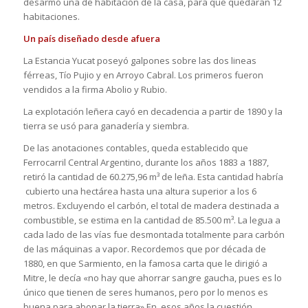
desarmó una de habitación de la casa, para que quedaran 12
habitaciones.
Un país diseñado desde afuera
La Estancia Yucat poseyó galpones sobre las dos lineas
férreas, Tío Pujio y en Arroyo Cabral. Los primeros fueron
vendidos a la firma Abolio y Rubio.
La explotación leñera cayó en decadencia a partir de 1890 y la
tierra se usó para ganadería y siembra.
De las anotaciones contables, queda establecido que
Ferrocarril Central Argentino, durante los años 1883 a 1887,
retiró la cantidad de 60.275,96 m³ de leña. Esta cantidad habría
cubierto una hectárea hasta una altura superior a los 6
metros. Excluyendo el carbón, el total de madera destinada a
combustible, se estima en la cantidad de 85.500 m³. La legua a
cada lado de las vías fue desmontada totalmente para carbón
de las máquinas a vapor. Recordemos que por década de
1880, en que Sarmiento, en la famosa carta que le dirigió a
Mitre, le decía «no hay que ahorrar sangre gaucha, pues es lo
único que tienen de seres humanos, pero por lo menos es
buena para abonar la tierra» En esos años la cuestión