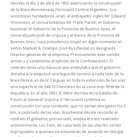
decreto el día 2 de abril de 1855 autorizando la construcción
de la línea denominada Ferrocarril Central Argentino. Sus
accionistas fundadores, eran: el embajador inglés Mr. Edward
Thonrnton, el cónsul británico Mr. Frank Parish, el Gobierno
Nacional, el Gobierno de la Provincia de Buenos Aires, el
General Justo José de Urquiza y el Banco de la Provincia de
Buenos Aires, cuya presidencia ocupó en algún momento el
seños Manuel A. Ocampo. José Buschental es designado
Director-gerente de la empresa. Precisamente éste vendía
armas y y vestimenta al ejército de la Confederación. El
contrato tenía una cláusula que estipulaba que el gobierno
donaba a la empresa una legua de terreno a cada lado de la
linea férrea, es decir 2 leguas en toda la extensión de las vías,
una superficie de 346.727 hectáres en la zona más fértil de la
Republica. En el año 1861, B. Mitre derrota en la batalla de
Pavón al General Urquiza. El ferrocarril continúa su
construcción con una condición, que no serían otorgados los 5
km. a cada lado de las vías. Buschental decide rescindir el
contrato.El gobierno, presionado, acepta el trato realizado
anteriormente. Los 5 km. de cada lado de las vías les serían
expropiados a quienes no estuvieran de acuerdo en otorgar