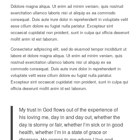
Ddolore magna aliqua. Ut enim ad minim veniam, quis nostrud
exercitation ullamco laboris nisi ut aliquip ex ea commodo
consequat. Duis aute irure dolor in reprehenderit in voluptate velit
esse cillum dolore eu fugiat nulla pariatur. Excepteur sint
occaecat cupidatat non proident, sunt in culpa qui officia deserunt
mollit anim id est laborum.
Consectetur adipiscing elit, sed do eiusmod tempor incididunt ut
labore et dolore magna aliqua. Ut enim ad minim veniam, quis
nostrud exercitation ullamco laboris nisi ut aliquip ex ea
commodo consequat. Duis aute irure dolor in reprehenderit in
voluptate velit esse cillum dolore eu fugiat nulla pariatur.
Excepteur sint occaecat cupidatat non proident, sunt in culpa qui
officia deserunt mollit anim id est laborum.
My trust in God flows out of the experience of
his loving me, day in and day out, whether the
day is stormy or fair, whether I’m sick or in good
health, whether I’m in a state of grace or
disgrace. He comes to me where I live and