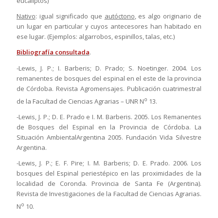
eucaliptos)
Nativo
: igual significado que
autóctono
, es algo originario de
un lugar en particular y cuyos antecesores han habitado en
ese lugar. (Ejemplos: algarrobos, espinillos, talas, etc.)
Bibliografía consultada
.
-Lewis, J. P.; I. Barberis; D. Prado; S. Noetinger. 2004. Los
remanentes de bosques del espinal en el este de la provincia
de Córdoba. Revista Agromensajes. Publicación cuatrimestral
o
de la Facultad de Ciencias Agrarias – UNR N
13.
-Lewis, J. P.; D. E. Prado e I. M. Barberis. 2005. Los Remanentes
de Bosques del Espinal en la Provincia de Córdoba. La
Situación AmbientalArgentina 2005. Fundación Vida Silvestre
Argentina.
-Lewis, J. P.; E. F. Pire; I. M. Barberis; D. E. Prado. 2006. Los
bosques del Espinal periestépico en las proximidades de la
localidad de Coronda. Provincia de Santa Fe (Argentina).
Revista de Investigaciones de la Facultad de Ciencias Agrarias.
o
N
10.