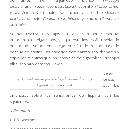
dominantes son algarrobo blanco (
Prosopis
alba),
chañar
(Geoffroea decorticans),
espinillo
(Acacia caven)
y
tala
(Celtis tala),
también se encuentra moradillo
(Schinus
fasciculata),
peje
(Jodina rhombifolia)
y sauco (
Sambucus
australis).
Se han realizado trabajos que advierten poner especial
atención a los Algarrobos, ya que estudios están revelando
que donde se observa regeneración de remanentes de
bosque de espinal las especies dominantes son chañares y
espinillos mientras que los renovales de algarrobos (Prosopis
alba) son muy escasos. (Lewis, 2006)
Según
Fig. 4: Estudiantes de primaria bajo la sombra de un viejo
Lewis,
Algarrobo (Prosopis alba)
2004 las
amenazas sobre los remanentes del Espinal son los
siguientes:
a-Desmonte
b-Tala selectiva
c-Ausencia de ganado o carga ganadera excesiva