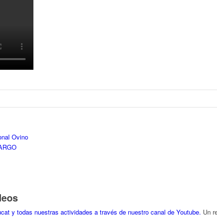
onal Ovino
CARGO
deos
Un re